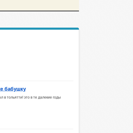
е бабушку
л в тольятти! это в те далекие годы