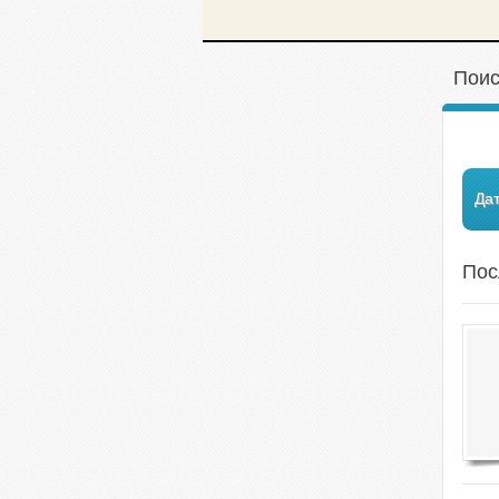
Поис
Да
Пос