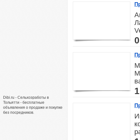
П
А
Л
Ve
0
П
у
М
М
в
1
Dibi.ru - Сельхозработы в
Тольятти - бесплатные
П
объявления о продаже и покупке
без посредников.
И
к
р