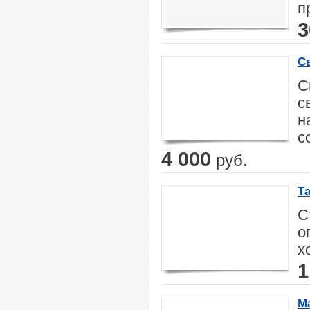
п
3
С
С
с
н
с
4 000
руб.
Т
С
о
х
1
М