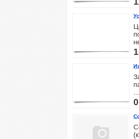
1
Ус
Ц
п
н
1
И
к
З
п
...
0
С
С
(