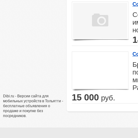
С
С
и
н
1
С
Б
п
м
Р
15 000
Dibi.ru - Версии сайта для
руб.
мобильных устройств в Тольятти -
бесплатные объявления о
продаже и покупке без
посредников.