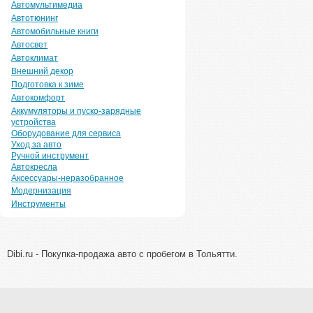
Автомультимедиа
Автотюнинг
Автомобильные книги
Автосвет
Автоклимат
Внешний декор
Подготовка к зиме
Автокомфорт
Аккумуляторы и пуско-зарядные
устройства
Оборудование для сервиса
Уход за авто
Ручной инструмент
Автокресла
Аксессуары-неразобранное
Модернизация
Инструменты
Dibi.ru - Покупка-продажа авто с пробегом в Тольятти.